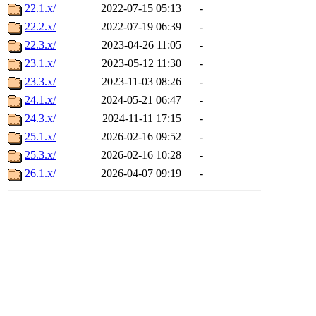
22.1.x/
2022-07-15 05:13
-
22.2.x/
2022-07-19 06:39
-
22.3.x/
2023-04-26 11:05
-
23.1.x/
2023-05-12 11:30
-
23.3.x/
2023-11-03 08:26
-
24.1.x/
2024-05-21 06:47
-
24.3.x/
2024-11-11 17:15
-
25.1.x/
2026-02-16 09:52
-
25.3.x/
2026-02-16 10:28
-
26.1.x/
2026-04-07 09:19
-