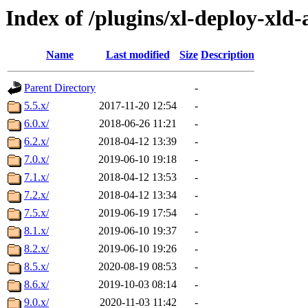
Index of /plugins/xl-deploy-xld
Name
Last modified
Size
Description
Parent Directory
-
5.5.x/
2017-11-20 12:54
-
6.0.x/
2018-06-26 11:21
-
6.2.x/
2018-04-12 13:39
-
7.0.x/
2019-06-10 19:18
-
7.1.x/
2018-04-12 13:53
-
7.2.x/
2018-04-12 13:34
-
7.5.x/
2019-06-19 17:54
-
8.1.x/
2019-06-10 19:37
-
8.2.x/
2019-06-10 19:26
-
8.5.x/
2020-08-19 08:53
-
8.6.x/
2019-10-03 08:14
-
9.0.x/
2020-11-03 11:42
-